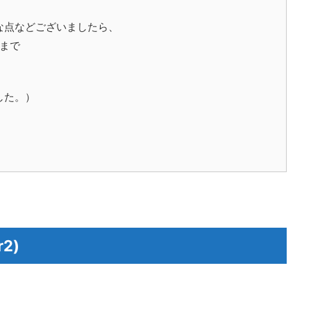
な点などございましたら、
）まで
した。）
2)