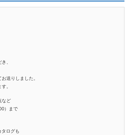
だき、
てお送りしました。
ます。
点など
00）まで
。
カタログも