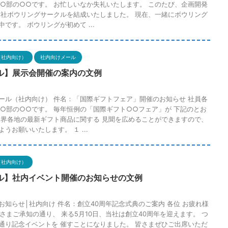
○○部の○○です。 お忙しいなか失礼いたします。 このたび、企画開発
△社ボウリングサークルを結成いたしました。 現在、一緒にボウリング
です。 ボウリングが初めて ...
（社内向け）
社内向けメール
ル】展示会開催の案内の文例
ール（社内向け） 件名：「国際ギフトフェア」開催のお知らせ 社員各
○○部の○○です。 毎年恒例の「国際ギフト○○フェア」が 下記のとお
世界各地の最新ギフト商品に関する 見聞を広めることができますので、
うお願いいたします。 １ ...
（社内向け）
ル】社内イベント開催のお知らせの文例
お知らせ│社内向け 件名：創立40周年記念式典のご案内 各位 お疲れ様
さまご承知の通り、 来る5月10日、当社は創立40周年を迎えます。 つ
通り記念イベントを 催すことになりました。 皆さまぜひご出席いただ