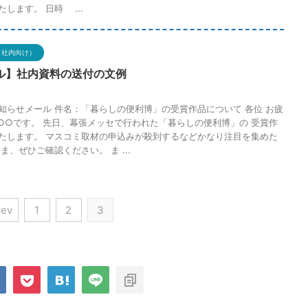
します。 日時 ...
（社内向け）
ル】社内資料の送付の文例
知らせメール 件名：「暮らしの便利博」の受賞作品について 各位 お疲
○○です。 先日、幕張メッセで行われた「暮らしの便利博」の 受賞作
たします。 マスコミ取材の申込みが殺到するなどかなり注目を集めた
ま、ぜひご確認ください。 ま ...
rev
1
2
3